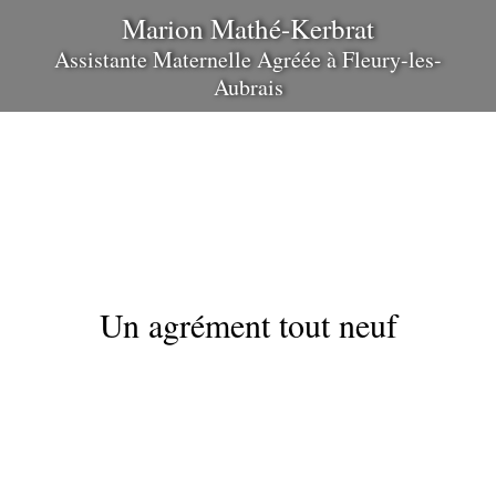
Marion Mathé-Kerbrat
Assistante Maternelle Agréée
à
Fleury-les-
Aubrais
Un agrément tout neuf