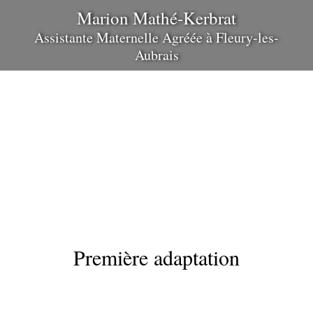
Marion Mathé-Kerbrat
Assistante Maternelle Agréée
à
Fleury-les-
Aubrais
Première adaptation